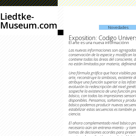
Liedtke-
Museum.com
Novedades
Exposition: Codigo Univer
El arte es una nueva informaciónn
Las nuevas informaciones son agregadas a
conservación de la especie y modifican la
contiene todas las áreas del consciente, 
no están limitados por materia, definien
Una fórmula gráfica que hace visibles par
arte, reconstruye la simbiosis, existente de
atribuye una función superior a las infotma
evoluvión la redescripción del nivel gen
sospeche la existencia de una función pr
básico, con todas las impresiones sensor
disponibles. Pensamos, soñamos y produci
básico podemos producir nuevas secuencias
estabilizar estas secuencias es también pos
ciencia.
El ahora complementado nivel básico pro
necesario aún sin entrena-miento - y ta
tomas de decisiones acordes para preserva