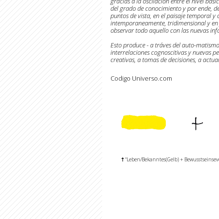
gracias a la oscilación entre el nivel bás
del grado de conocimiento y por ende, de
puntos de vista, en el paisaje temporal y
intemporaneamente, tridimensional y en f
observar todo aquello con las nuevas inf
Esto produce - a tráves del auto-matismo
interrelaciones cognoscitivas y nuevas per
creativas, a tomas de decisiones, a actuar
Codigo Universo.com
"Leben/Bekanntes(Gelb) + Bewusstseinsev